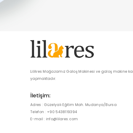
LilAres Mağazamız Galoş Makinesi ve galoş makine kar
yapmaktadır.
İletişim:
Adres :
Güzelyalı Eğitim Mah. Mudanya/Bursa
Telefon :
+90 5438119394
E-mail :
info@lilares.com