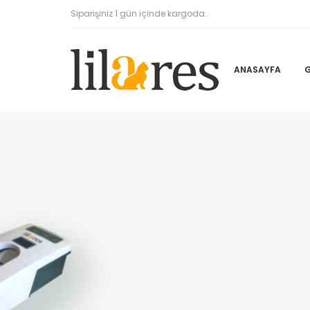
Siparişiniz 1 gün içinde kargoda..
ANASAYFA
G