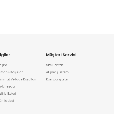
lgiler
Müşteri Servisi
etişim
Site Haritası
rtlar & Koşullar
Alışveriş Listem
slimat Ve İade Koşulları
Kampanyalar
akkımızda
lilik İlkeleri
ün İadesi