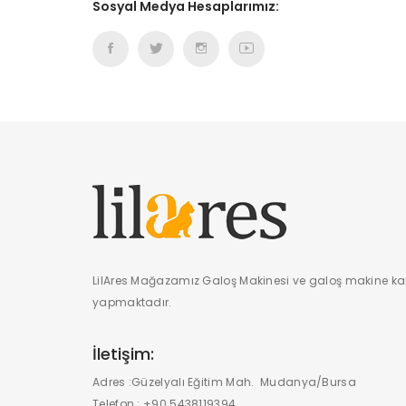
Sosyal Medya Hesaplarımız:
LilAres Mağazamız Galoş Makinesi ve galoş makine kar
yapmaktadır.
İletişim:
Adres :
Güzelyalı Eğitim Mah. Mudanya/Bursa
Telefon :
+90 5438119394