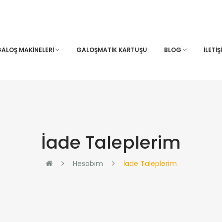
ALOŞ MAKINELERI
GALOŞMATIK KARTUŞU
BLOG
İLETIŞ
İade Taleplerim
Hesabım
İade Taleplerim