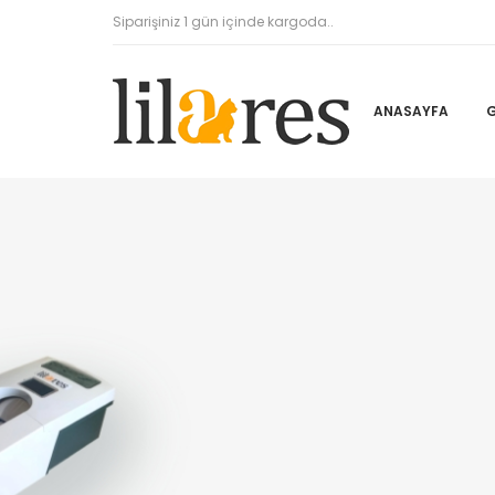
Siparişiniz 1 gün içinde kargoda..
ANASAYFA
G