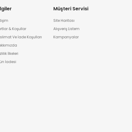
lgiler
Müşteri Servisi
etişim
Site Haritası
rtlar & Koşullar
Alışveriş Listem
slimat Ve İade Koşulları
Kampanyalar
akkımızda
lilik İlkeleri
ün İadesi